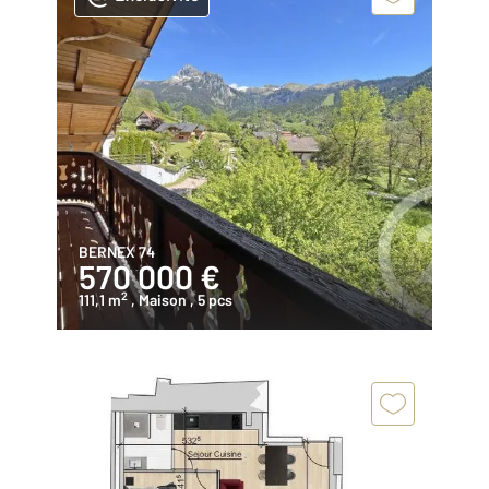
BERNEX 74
570 000 €
2
111,1 m
, Maison
, 5 pcs