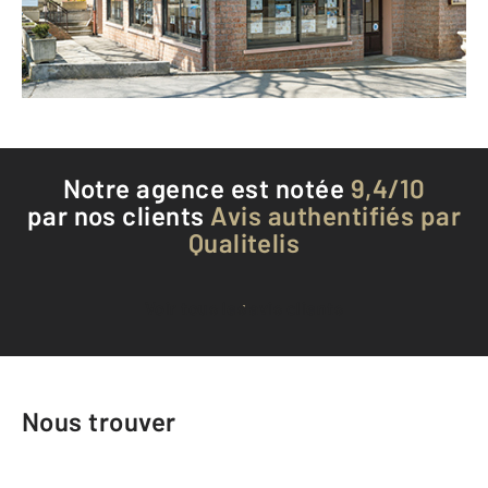
Envoyer un message
Téléphoner à l'agence
Notre agence est notée
9,4/10
par nos clients
Avis authentifiés par
Qualitelis
Voir tous les avis clients
Nous trouver