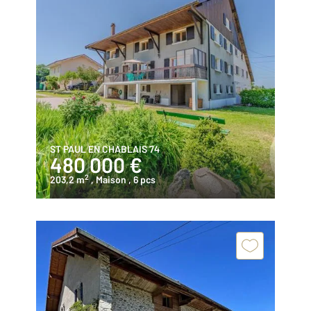
ST PAUL EN CHABLAIS 74
480 000 €
2
203,2 m
, Maison
, 6 pcs