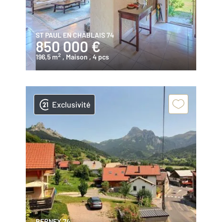
ST PAUL EN CHABLAIS 74
850 000 €
2
196,5 m
, Maison
, 4 pcs
Exclusivité
BERNEX 74