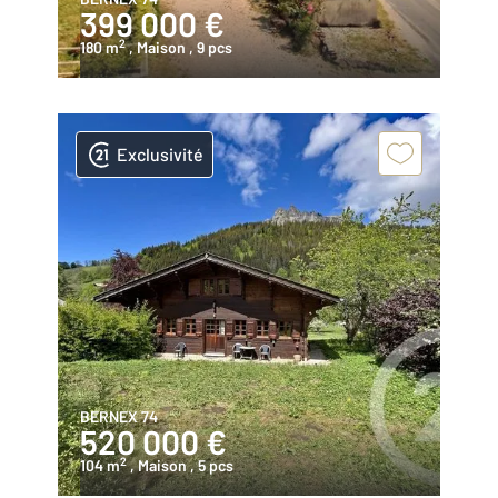
399 000 €
2
180 m
, Maison
, 9 pcs
Exclusivité
BERNEX 74
520 000 €
2
104 m
, Maison
, 5 pcs