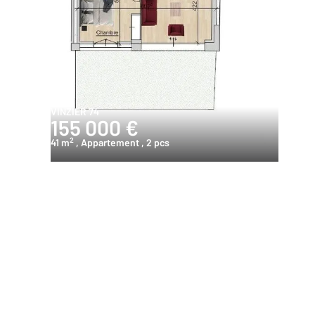
VINZIER 74
155 000 €
2
41 m
, Appartement
, 2 pcs