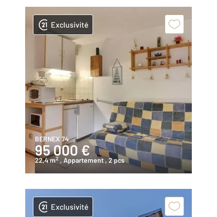
Exclusivité
BERNEX 74
95 000 €
2
22,4 m
, Appartement
, 2 pcs
Exclusivité