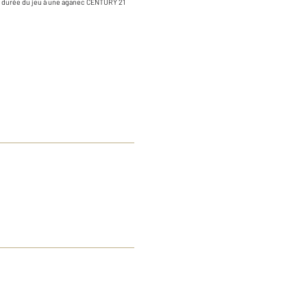
la durée du jeu à une aganec CENTURY 21