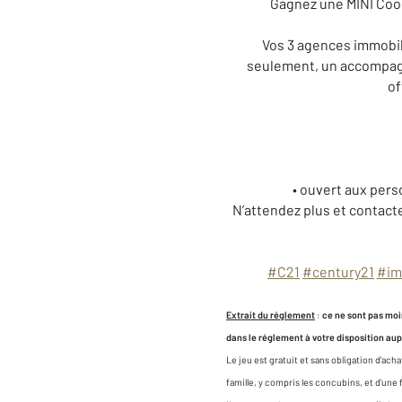
Gagnez une MINI Coop
Vos
3 agences immobil
seulement, un accompagn
of
• ouvert aux pers
N’attendez plus et contacte
#C21
#century21
#im
Extrait du réglement
:
ce ne sont pas moi
dans le réglement à votre disposition a
Le jeu est gratuit et sans obligation d'ac
famille, y compris les concubins, et d'une