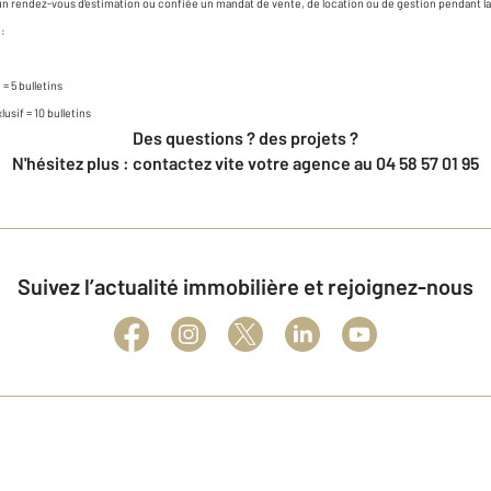
e un rendez-vous d'estimation ou confiée un mandat de vente, de location ou de gestion pendant 
 :
= 5 bulletins
usif = 10 bulletins
Des questions ? des projets ?
N'hésitez plus : contactez vite votre agence au 04 58 57 01 95
Suivez l’actualité immobilière et rejoignez-nous