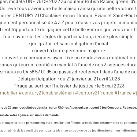
er, modèle ONE 75 CH 2022 au couleur British Racing green, d’
On rêve tous d'avoir une belle maison ainsi qu'une belle voiture !
ières CENTURY 21 Chablais-Léman Thonon, Évian et Saint-Paul 
ement personnalisé de A à Z pour réussir vos projets immobilier
frent l'opportunité de gagner cette belle voiture que vous mérit
Tout savoir sur les règles de participation, rien de plus simple
• jeu gratuit et sans obligation d’achat
• ouvert à toute personne majeure
• ouvert aux personnes ayant fixé un rendez-vous d’estimation
onnes qui auront confié un mandat à l'une de nos 3 agences duran
z-nous au 04 58 57 01 95 ou passez directement dans l'une de no
Délai participation
: du 21 janvier au 21 avril 2023
Tirage au sort
par l'huissier de justice : le 5 mai 2023
mobilier
#century21chablaisléman
#century21france
#france
#
ns de 23 agences situées dans la région Rhônes Alpes qui particpent à jeu Concours. Retrouvez 
uprès de votre agence sur simple demande
.
hat et ouvert à toute personne majeure, résidant en France, à l'exclusion des membres du personnel
 façon générale les sociétés particpants à la mise en oeuvre de ce jeu directement ou indirectem