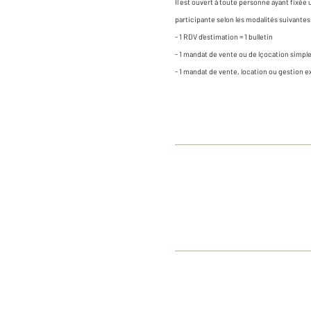
Il est ouvert à toute personne ayant fixé
participante selon les modalités suivantes
- 1 RDV d'estimation = 1 bulletin
- 1 mandat de vente ou de lçocation simple 
- 1 mandat de vente, location ou gestion exl