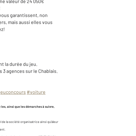
une valeur de 24 050€
!
vous garantissent, non
s, mais aussi elles vous
ez!
t la durée du jeu.
s 3 agences sur le Chablais.
jeuconcours
#voiture
les, ainsi que les démarches à suivre,
 de la société organisatrice ainsi qu'àleur
ent.